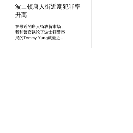
波士顿唐人街近期犯罪率
升高
在最近的唐人街农贸市场，
我和警官谈论了波士顿警察
局的Tommy Yung就最近在
唐人街发生的入室盗窃事件
发表了评论。波士顿警方证
实，不仅仅是唐人街，波士
顿市中心最近的入室盗窃事
件也有所上升。 在唐人街，
0
我们看到了以下情况： - 几
个小时内，Irashaii被入室盗
窃了两次。...
載入更多
​订阅我们的报纸