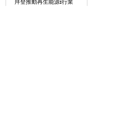
拜登推動再生能源:行業
標準和創造就業機會
...
0
載入更多
​订阅我们的报纸
Enter your email here
*