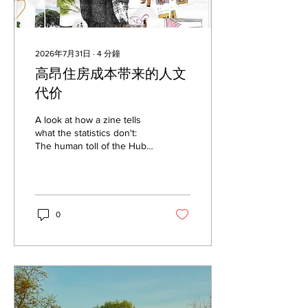
2026年7月31日
∙
4
分鐘
高昂住房成本带来的人文
代价
A look at how a zine tells
what the statistics don't:
The human toll of the Hub's
housing crisis.
0