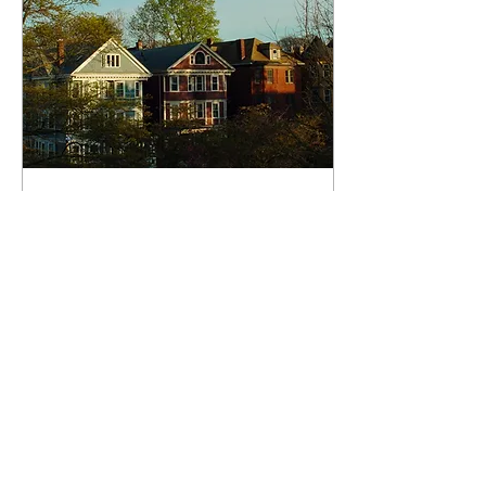
2026年7月6日
∙
7
分鐘
“三层三户式住宅”的回归
可否成为城区可负担住宅
的途径呢？——与“波士
Sampan talks with housing
顿指标”中心主任探讨住
expert Luc Schuster on the
housing crisis in Greater
房危机
Boston.
0