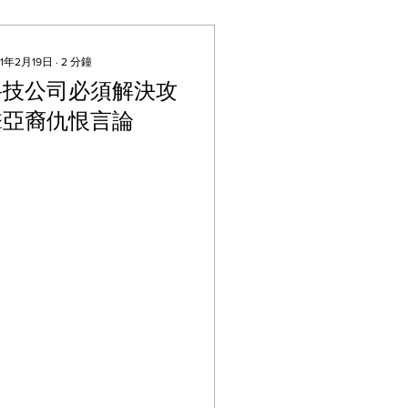
21年2月19日
∙
2
分鐘
科技公司必須解決攻
擊亞裔仇恨言論