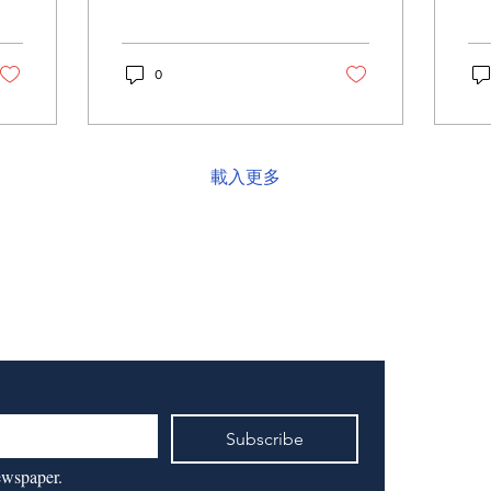
0
載入更多
Subscribe
ewspaper.