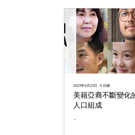
2021年5月21日
∙
4
分鐘
美籍亞裔不斷變化
人口組成
...