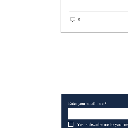
0
​订阅我们的报纸
Enter your email here
*
Yes, subscribe me to your n