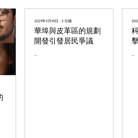
2021年3月19日
∙
3
分鐘
20
華埠與皮革區的規劃
開發引發居民爭議
...
...
的