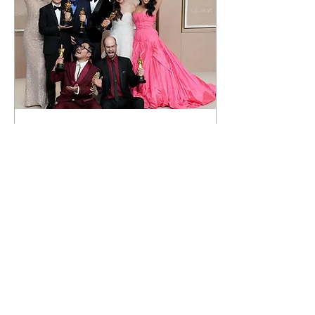
2023年3月24日
∙
5
分鐘
演员杨紫琼创造奥斯卡历
史
...
0