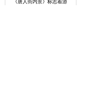
《唐人街内景》标志着游
朝凯（Charles Yu）最
新职业生涯的转折
...
0
載入更多
​订阅我们的报纸
Enter your email here
*