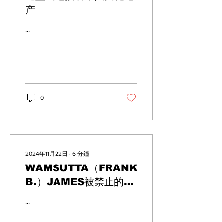
产
...
0
2024年11月22日
∙
6
分鐘
WAMSUTTA（FRANK
B.）JAMES被禁止的演
讲：瓦姆帕诺亚格族人
...