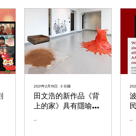
2021年2月19日
∙
3
分鐘
20
刻
田文浩的新作品《背
上的家》具有隱喻意
義
...
...