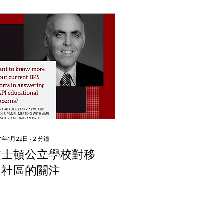
21年1月22日
∙
2
分鐘
波士頓公立學校對移
民社區的關注