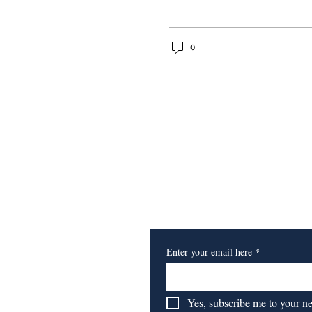
0
​订阅我们的报纸
Enter your email here
*
Yes, subscribe me to your n