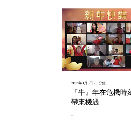
2021年3月5日
∙
3
分鐘
『牛』年在危機時
帶來機遇
...