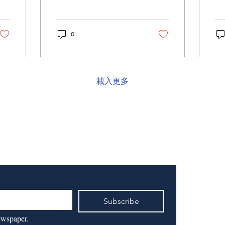
0
載入更多
Subscribe
ewspaper.