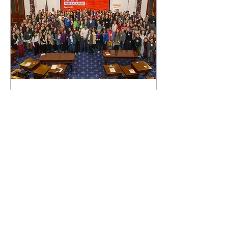
2025年1月3日
∙
2
分鐘
亚裔美国人基金会为马萨
诸塞州亚裔和太平洋岛民
社区搭建桥梁
...
0