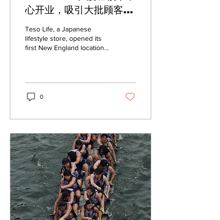
心开业，吸引大批顾客排
队
Teso Life, a Japanese
lifestyle store, opened its
first New England location
in Downtown Boston on
June 26. Spanning three
floors — one each for toys,
snacks, and beauty
products — the store’s
0
imported goods come from
numerous parts of Asia.