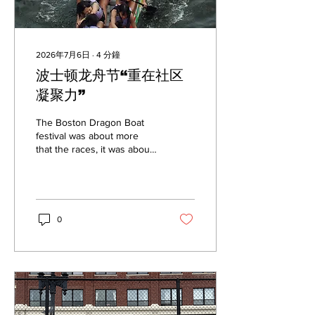
2026年7月6日
∙
4
分鐘
波士顿龙舟节“重在社区
凝聚力”
The Boston Dragon Boat
festival was about more
that the races, it was about
community and connecting
with others.
0