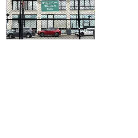
2026年5月29日
∙
4
分鐘
华埠黄述沾纪念公园
（Reggie Wong
Memorial Park）改造
A grassroots community
计划——承诺服务排球队
effort and millions in
potential funding promise
与居民
to turn Reggie Wong
Memorial Park into a
destination where sports
teams practice and
Chinatown residents find
0
refuge from heat and the