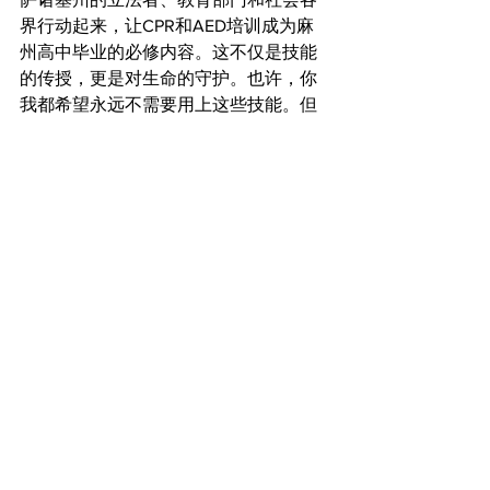
界行动起来，让CPR和AED培训成为麻
州高中毕业的必修内容。这不仅是技能
的传授，更是对生命的守护。也许，你
我都希望永远不需要用上这些技能。但
当意外发生时，知道如何施救，意味着
有人能继续呼吸，有个家庭能免于失去
亲人。
让我们一起努力，让更多年轻人成为关
键时刻的“生命守护者”。
波士顿
专题
首页