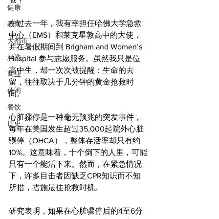
健康
在过去一年，我有幸担任哈佛大学急救
教育
中心（EMS）和莱克星敦高中的大使，
大都市
并在暑假期间到 Brigham and Women’s 
精选
Hospital 参与志愿服务。虽然我只是位
高中生，却一次次被提醒：生命的去
商业
留，往往取决于几分钟的黄金抢救时
休闲
间。
餐饮
心脏骤停是一种毫无预兆的突发事件，
历史
每年在美国发生超过35,000起院外心脏
骤停（OHCA），整体存活率却只有约
10%。这意味着，十个倒下的人里，可能
只有一个能活下来。然而，在紧急情况
下，许多目击者因缺乏CPR知识而不知
所措，措施最佳抢救时机。
研究表明，如果在心脏骤停后的4至6分