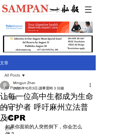
文章
All Posts
Mingjun Zhan
All Posts
2025年10月3日
讀畢需時 3 分鐘
让每一位高中生都成为生命
波士顿
的守护者 呼吁麻州立法普
专题
及CPR
首页
如果你面前的人突然倒下，你会怎么
艺术
做？