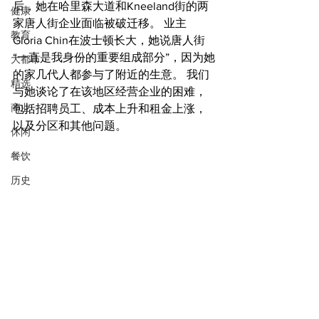
后，她在哈里森大道和Kneeland街的两
健康
家唐人街企业面临被破迁移。 业主
教育
Gloria Chin在波士顿长大，她说唐人街
“一直是我身份的重要组成部分”，因为她
大都市
的家几代人都参与了附近的生意。 我们
精选
与她谈论了在该地区经营企业的困难，
商业
包括招聘员工、成本上升和租金上涨，
以及分区和其他问题。
休闲
餐饮
历史