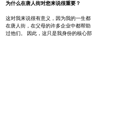
为什么在唐人街对您来说很重要？
这对我来说很有意义，因为我的一生都
在唐人街，在父母的许多企业中都帮助
过他们。 因此，这只是我身份的核心部
分，我认为以我自己的方式扛起他们的
火炬真的很美。 并继续为他们践行他们
的遗产。 所以这对我来说非常有意义。
Lowe是唐人街社区土地信托基金的执行
董事。
餐饮
专题
首页