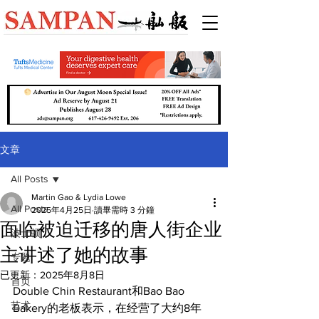
文章
All Posts
Martin Gao & Lydia Lowe
All Posts
2025年4月25日
讀畢需時 3 分鐘
面临被迫迁移的唐人街企业
波士顿
主讲述了她的故事
专题
已更新：
2025年8月8日
首页
Double Chin Restaurant和Bao Bao 
艺术
Bakery的老板表示，在经营了大约8年