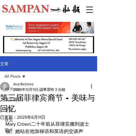
文章
All Posts
Ava Belchez
All Posts
2024年10月11日
讀畢需時 3 分鐘
第三届菲律宾裔节 - 美味与
波士顿
回忆
专题
已更新：
2025年6月11日
首页
Mary Crown二十年前从菲律宾搬到波士
艺术
顿。她站在他加禄语和英语的交谈声