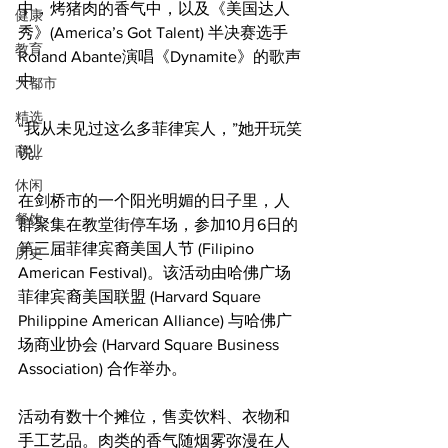
中，烤猪肉的香气中，以及《美国达人
健康
秀》(America’s Got Talent) 半决赛选手
教育
Roland Abante演唱《Dynamite》的歌声
中。
大都市
精选
“我从未见过这么多菲律宾人，”她开玩笑
商业
说。
休闲
在剑桥市的一个阳光明媚的日子里，人
餐饮
群聚集在教堂街停车场，参加10月6日的
第三届菲律宾裔美国人节 (Filipino 
历史
American Festival)。该活动由哈佛广场
菲律宾裔美国联盟 (Harvard Square 
Philippine American Alliance) 与哈佛广
场商业协会 (Harvard Square Business 
Association) 合作举办。
活动有数十个摊位，售卖饮料、衣物和
手工艺品。肉类的香气随烟雾弥漫在人