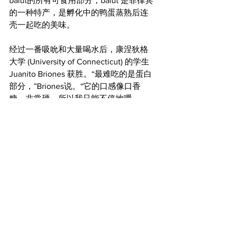
balut的所有可食用部分，balut 是菲律宾
的一种特产，是孵化中的鸭蛋蒸熟后连
壳一起吃的美味。
经过一番吸吮和大量喝水后，康涅狄格
大学 (University of Connecticut) 的学生
Juanito Briones 获胜。“最难吃的是蛋白
部分，”Briones说。“它的口感像口香
糖，非常硬，所以我只能不停地嚼、
嚼、嚼，然后像乔伊·切斯纳特 (Joey 
Chestnut) 那样，用水冲下去。”
查看全部
最新文章