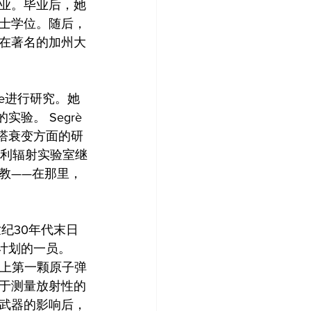
业。毕业后，她
士学位。随后，
在著名的加州大
ce进行研究。她
实验。 Segrè
塔衰变方面的研
克利辐射实验室继
教——在那里，
纪30年代末日
顿计划的一员。
界上第一颗原子弹
于测量放射性的
武器的影响后，