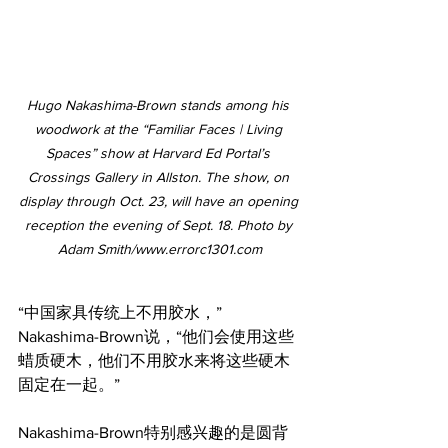
Hugo Nakashima-Brown stands among his 
woodwork at the “Familiar Faces | Living 
Spaces” show at Harvard Ed Portal’s 
Crossings Gallery in Allston. The show, on 
display through Oct. 23, will have an opening 
reception the evening of Sept. 18. Photo by 
Adam Smith/www.errorc1301.com
“中国家具传统上不用胶水，”
Nakashima-Brown说，“他们会使用这些
蜡质硬木，他们不用胶水来将这些硬木
固定在一起。”
Nakashima-Brown特别感兴趣的是圆背