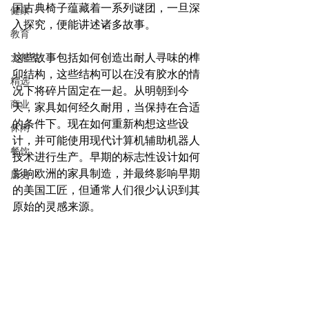
国古典椅子蕴藏着一系列谜团，一旦深
健康
入探究，便能讲述诸多故事。
教育
大都市
这些故事包括如何创造出耐人寻味的榫
卯结构，这些结构可以在没有胶水的情
精选
况下将碎片固定在一起。从明朝到今
商业
天，家具如何经久耐用，当保持在合适
的条件下。现在如何重新构想这些设
休闲
计，并可能使用现代计算机辅助机器人
餐饮
技术进行生产。早期的标志性设计如何
影响欧洲的家具制造，并最终影响早期
历史
的美国工匠，但通常人们很少认识到其
原始的灵感来源。