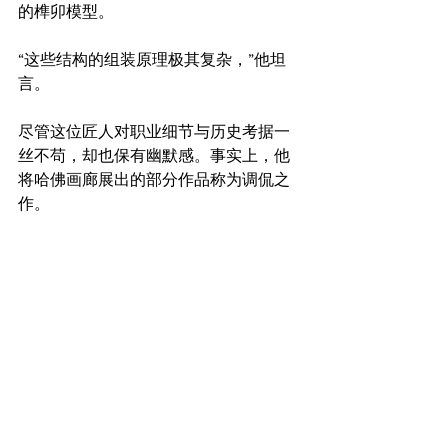
的榫卯模型。
“这些结构的组装原理极其复杂，”他坦
言。
尽管这位匠人对职业细节与历史考据一
丝不苟，却也保有幽默感。事实上，他
将哈佛画廊展出的部分作品称为调侃之
作。
例如那幅以美国首任总统乔治·华盛顿为
主题的镶嵌工艺作品，他戏称其“带有某
种雌雄同体的特质……或许是跨性别者，
我也不确定”。但关于这尊象征神话般正
直人物的木雕，他确信一点，自己被某
种力量驱使，必须选用樱桃木制作部分
构件。
波士顿
专题