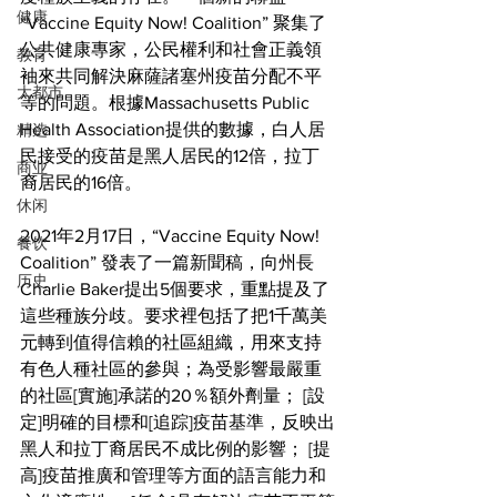
健康
“Vaccine Equity Now! Coalition” 聚集了
公共健康專家，公民權利和社會正義領
教育
袖來共同解決麻薩諸塞州疫苗分配不平
大都市
等的問題。根據Massachusetts Public 
Health Association提供的數據，白人居
精选
民接受的疫苗是黑人居民的12倍，拉丁
商业
裔居民的16倍。
休闲
2021年2月17日，“Vaccine Equity Now! 
餐饮
Coalition” 發表了一篇新聞稿，向州長
历史
Charlie Baker提出5個要求，重點提及了
這些種族分歧。要求裡包括了把1千萬美
元轉到值得信賴的社區組織，用來支持
有色人種社區的參與；為受影響最嚴重
的社區[實施]承諾的20％額外劑量； [設
定]明確的目標和[追踪]疫苗基準，反映出
黑人和拉丁裔居民不成比例的影響； [提
高]疫苗推廣和管理等方面的語言能力和