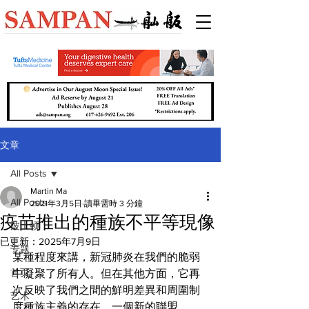
文章
All Posts
Martin Ma
All Posts
2021年3月5日
讀畢需時 3 分鐘
疫苗推出的種族不平等現像
波士顿
已更新：
2025年7月9日
专题
某種程度來講，新冠肺炎在我們的脆弱
首页
中凝聚了所有人。但在其他方面，它再
次反映了我們之間的鮮明差異和周圍制
艺术
度種族主義的存在。一個新的聯盟