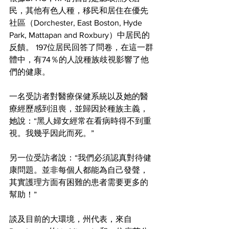
民，其他有色人種，移民和居住在優先
社區（Dorchester, East Boston, Hyde 
Park, Mattapan and Roxbury）中居民的
反饋。 197位居民回答了問卷，在這一群
體中，有74％的人說種族歧視影響了他
們的健康。
一名受訪者對醫療保健系統以及她的醫
療經歷感到沮喪，並歸因於種族主義，
她說：“黑人婦女經常在看病時得不到重
視。我幾乎因此而死。”
另一位受訪者說：“我們必須認真對待健
康問題。並非每個人都能為自己發聲，
其實護理方面有困難的患者需要更多的
幫助！”
談及目前的大環境，州代表，來自