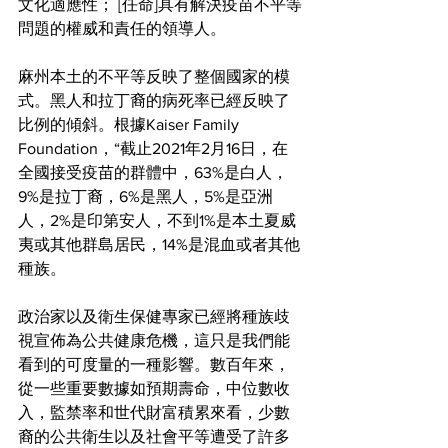
文化適應性； [任命]具有解決疫苗不平等
問題的權威和責任的領導人。
麻州本土的不平等反映了整個國家的模
式。黑人和拉丁裔的病死率已經反映了
比例的傾斜。根據Kaiser Family 
Foundation，“截止2021年2月16日，在
全國接受疫苗的群體中，63%是白人，
9%是拉丁裔，6%是黑人，5%是亞洲
人，2%是印第安人，不到1%是本土夏威
夷或其他群島居民，14%是混血或者其他
種族。
政治家以及衛生保健專家已經將種族歧
視宣佈為公共健康危機，這只是我們能
看到的可度量的一種影響。數百年來，
從一些重要數據如預期壽命，中位數收
入，監禁率和世代財富積累來看，少數
裔的公共衛生以及社會平等遭受了許多