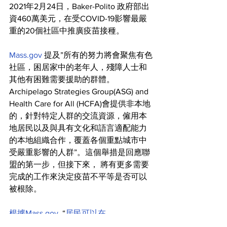
2021年2月24日，Baker-Polito 政府部出
資460萬美元，在受COVID-19影響最嚴
重的20個社區中推廣疫苗接種。
Mass.gov
 提及”所有的努力將會聚焦有色
社區，困居家中的老年人，殘障人士和
其他有困難需要援助的群體。
Archipelago Strategies Group(ASG) and 
Health Care for All (HCFA)會提供非本地
的，針對特定人群的交流資源，僱用本
地居民以及與具有文化和語言適配能力
的本地組織合作，覆蓋各個重點城市中
受嚴重影響的人群”。這個舉措是回應聯
盟的第一步，但接下來， 將有更多需要
完成的工作來決定疫苗不平等是否可以
被根除。
根據Mass.gov
, “
居民可以在
www.mass.gov/COVIDvaccine
 尋找和計