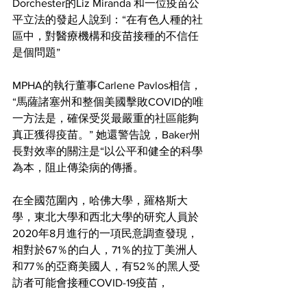
Dorchester的Liz Miranda 和一位疫苗公
平立法的發起人說到：“在有色人種的社
區中，對醫療機構和疫苗接種的不信任
是個問題”
MPHA的執行董事Carlene Pavlos相信，
“馬薩諸塞州和整個美國擊敗COVID的唯
一方法是，確保受災最嚴重的社區能夠
真正獲得疫苗。” 她還警告說，Baker州
長對效率的關注是“以公平和健全的科學
為本，阻止傳染病的傳播。
在全國范圍內，哈佛大學，羅格斯大
學，東北大學和西北大學的研究人員於
2020年8月進行的一項民意調查發現，
相對於67％的白人，71％的拉丁美洲人
和77％的亞裔美國人，有52％的黑人受
訪者可能會接種COVID-19疫苗，