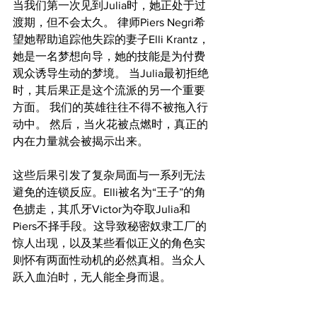
当我们第一次见到Julia时，她正处于过
渡期，但不会太久。 律师Piers Negri希
望她帮助追踪他失踪的妻子Elli Krantz，
她是一名梦想向导，她的技能是为付费
观众诱导生动的梦境。 当Julia最初拒绝
时，其后果正是这个流派的另一个重要
方面。 我们的英雄往往不得不被拖入行
动中。 然后，当火花被点燃时，真正的
内在力量就会被揭示出来。
这些后果引发了复杂局面与一系列无法
避免的连锁反应。Elli被名为“王子”的角
色掳走，其爪牙Victor为夺取Julia和
Piers不择手段。这导致秘密奴隶工厂的
惊人出现，以及某些看似正义的角色实
则怀有两面性动机的必然真相。当众人
跃入血泊时，无人能全身而退。 