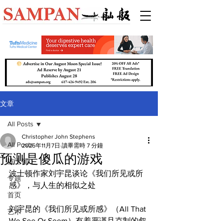
文章
All Posts
Christopher John Stephens
All Posts
2025年11月7日
讀畢需時 7 分鐘
预测是傻瓜的游戏
波士顿
波士顿作家刘宇昆谈论《我们所见或所
专题
感》，与人生的相似之处
首页
刘宇昆的《我们所见或所感》（All That 
艺术
We See Or Seem）有着严谨且克制的叙