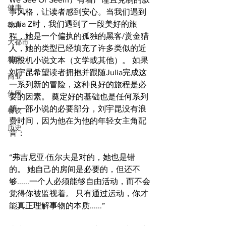
健康
事风格，让读者感到安心。当我们遇到
Julia Z时，我们遇到了一段美好的旅
教育
程，她是一个偏执的孤独的黑客/赏金猎
大都市
人，她的类型已经填充了许多类似的近
精选
期投机小说文本（文学或其他）。 如果
刘宇昆希望读者拥抱并跟随Julia完成这
商业
一系列新的冒险，这种良好的旅程是必
休闲
要的因素。 奠定好的基础也是任何系列
第一部小说的必要部分，刘宇昆没有浪
餐饮
费时间，因为他在为他的年轻女主角配
历史
音：
“弗吉尼亚·伍尔夫是对的，她也是错
的。 她自己的房间是必要的，但还不
够......一个人必须能够自由活动，而不会
觉得你被监视着。 只有通过运动，你才
能真正理解事物的本质......”